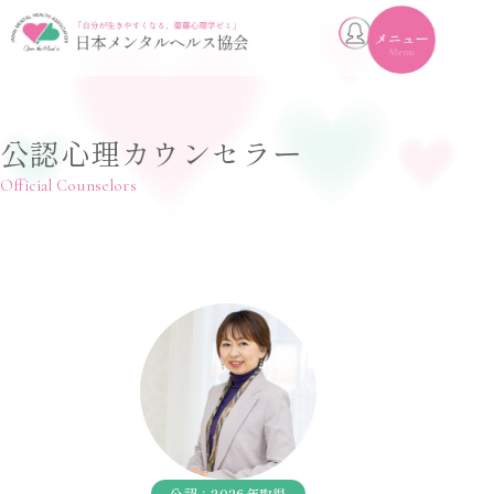
toggle
navigation
公認心理カウンセラー
Official Counselors
公認：2026年取得