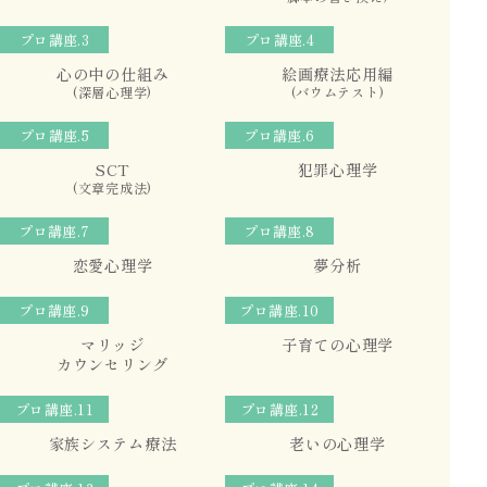
プロ講座
.3
プロ講座
.4
心の中の仕組み
絵画療法応用編
(深層心理学)
(バウムテスト)
プロ講座
.5
プロ講座
.6
SCT
犯罪心理学
(文章完成法)
プロ講座
.7
プロ講座
.8
恋愛心理学
夢分析
プロ講座
.9
プロ講座
.10
マリッジ
子育ての心理学
カウンセリング
プロ講座
.11
プロ講座
.12
家族システム療法
老いの心理学