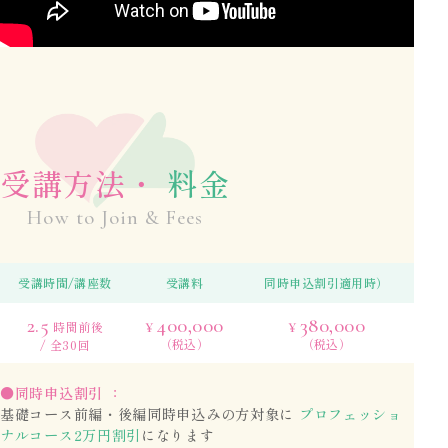
受講方法・
料金
How to Join & Fees
受講時間/講座数
受講料
同時申込割引適用時）
2.5
400,000
380,000
¥
¥
時間前後
（税込）
（税込）
/ 全30回
●同時申込割引
：
基礎コース前編・後編同時申込みの方対象に
プロフェッショ
ナルコース2万円割引
になります