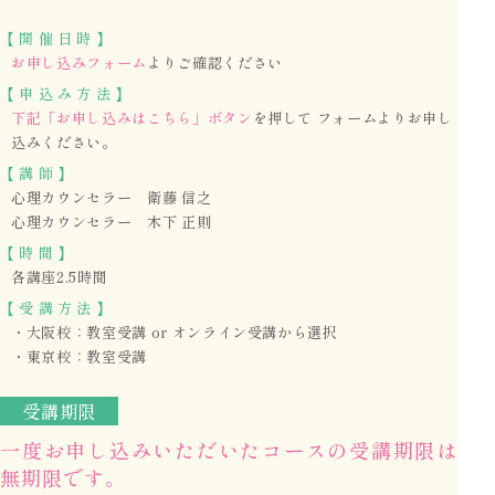
【
開
催
日
時
】
お申し込みフォーム
よりご確認ください
【
申
込
み
方
法
】
下記「お申し込みはこちら」ボタン
を押して
フォームよりお申し
込みください。
【
講
師
】
心理カウンセラー 衛藤 信之
心理カウンセラー 木下 正則
【
時
間
】
各講座2.5時間
【
受
講
方
法
】
・大阪校：教室受講 or オンライン受講から選択
・東京校：教室受講
受講期限
一度お申し込みいただいたコースの受講期限は
無期限です。