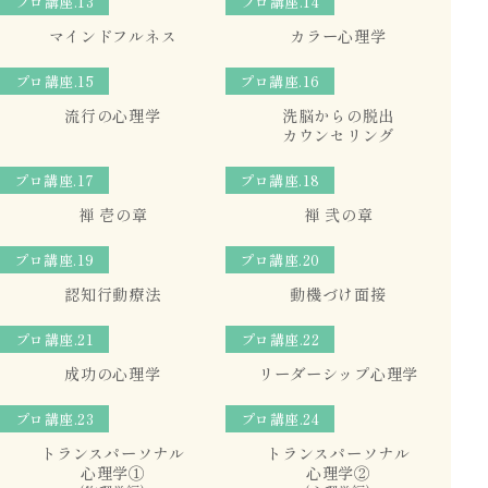
プロ講座
.13
プロ講座
.14
マインドフルネス
カラー心理学
プロ講座
.15
プロ講座
.16
流行の心理学
洗脳からの脱出
カウンセリング
プロ講座
.17
プロ講座
.18
禅 壱の章
禅 弐の章
プロ講座
.19
プロ講座
.20
認知行動療法
動機づけ面接
プロ講座
.21
プロ講座
.22
成功の心理学
リーダーシップ心理学
プロ講座
.23
プロ講座
.24
トランスパーソナル
トランスパーソナル
心理学①
心理学②