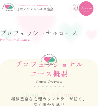
toggle
navigation
プロフェッショナルコース
Professional Course
プロフェッショナル
コース概要
Course Overview
About
This Course
経験豊富な心理カウンセラーが紡ぐ、
深く確かな学び