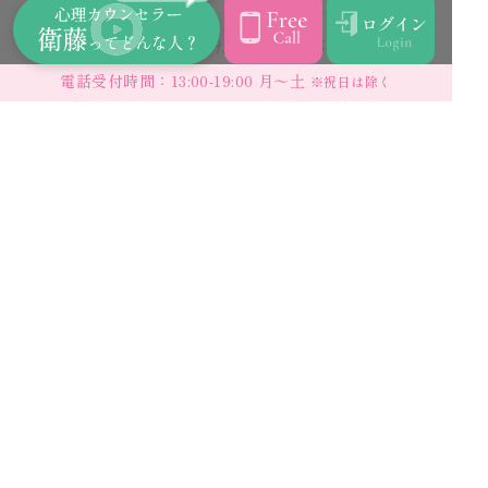
課題があると聞きました。家事や仕事で忙し
い中、こなせるでしょうか？
電話受付時間：13:00-19:00 月〜土
※祝日は除く
公認心理カウンセラーの資格を取得した後
は、どのような活動やサポートがあります
か？
もっと見る
View more
利用規約