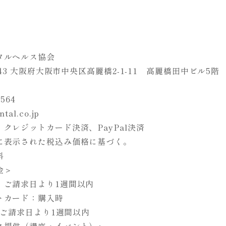
タルヘルス協会
0043 大阪府大阪市中央区高麗橋2-1-11 高麗橋田中ビル5階
-564
tal.co.jp
クレジットカード決済、PayPal決済
に表示された税込み価格に基づく。
料
金＞
：ご請求日より1週間以内
トカード：購入時
l：ご請求日より1週間以内