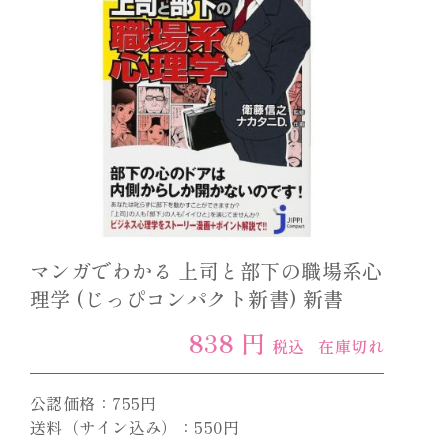
マンガでわかる 上司と部下の職場系心
理学 (じっぴコンパクト新書) 新書
838 円
税込
在庫切れ
公認価格：755円
送料（サイン込み）：550円