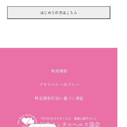
はじめての方はこちら
利用規約
プライバシーポリシー
特定商取引法に基づく表記