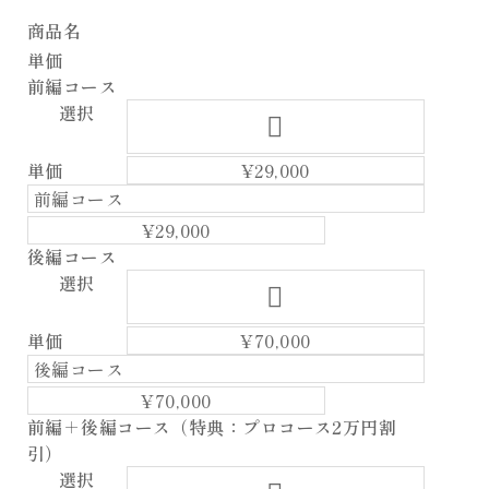
商品名
単価
前編コース
選択
単価
¥29,000
前編コース
¥29,000
後編コース
選択
単価
¥70,000
後編コース
¥70,000
前編＋後編コース（特典：プロコース2万円割
引）
選択