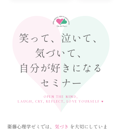
なかったりしていたのに気
きました。

心の中で質問してくれた方
自分にいいね！をたくさん
笑って、泣いて、
ます！
気づいて、
自分が好きになる
セミナー
OPEN THE MIND,
LAUGH, CRY, REFLECT, LOVE YOURSELF ♥
衛藤心理学ゼミでは、
気づき
を大切にしていま