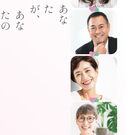
、
あ
な
たが
あ
な
た
の
最
強
の
サ
ポ
ー
タ