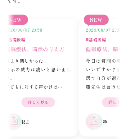
です。
NEW
NEW
26/08/07 23:58
2026/08/07 23:57
基礎後編
基礎後編
催眠療法、暗示の与え方
催眠療法、暗示の与え方
より楽しかった。

今日は質問の時に『どっち
示の威力は凄いと思いまし
いいですか？』と聞いた方
。

居て自分が選んだ方が。と
どもに対する声かけは

藤先生は言うだろう。と思
い暗示になるように働きか
たと同時に【これ自分の事
詳しく見る
詳しく見る
るように気をつける。

ゃん】と。

た、毎日の自分への声掛け
今まで、こうしようと思う
R.I
ゆ
誰の暗示よりも入るため、
か、これでいいですよね？
分が言われて嬉しいことで
か相手からのいいね！がな
たしていこうと思った。
と不安でモヤモヤしたり動